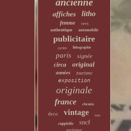
ancienne
litho
affiches
femme
vers
authentique
automobile
publicitaire
lithographie
cycles
paris
signée
original
circa
années
tourisme
exposition
originale
france
chemin
vintage
deco
belle
sncf
cappiello
savignac