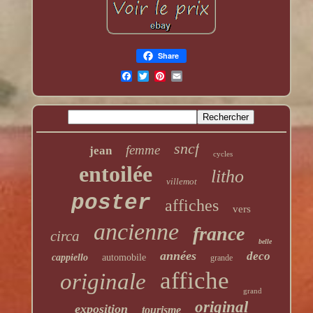
Share
sncf
femme
jean
cycles
entoilée
litho
villemot
poster
affiches
vers
ancienne
france
circa
belle
années
deco
cappiello
automobile
grande
affiche
originale
grand
original
exposition
tourisme