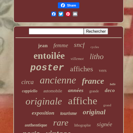
Share
sncf
femme
jean
cycles
entoilée
litho
villemot
poster
affiches
vers
ancienne
france
circa
belle
années
deco
cappiello
automobile
grande
affiche
originale
grand
original
exposition
tourisme
rare
signée
authentique
lithographie