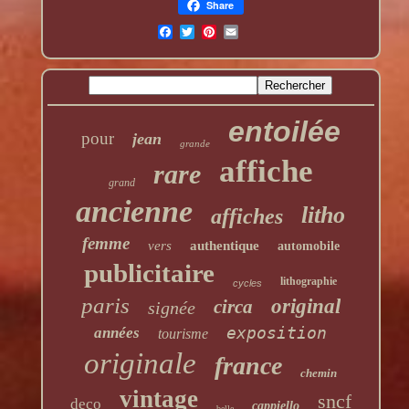
Share
entoilée
pour
jean
grande
affiche
rare
grand
ancienne
litho
affiches
femme
vers
authentique
automobile
publicitaire
lithographie
cycles
paris
original
circa
signée
exposition
années
tourisme
originale
france
chemin
vintage
sncf
deco
cappiello
belle