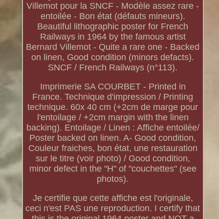
Villemot pour la SNCF - Modèle assez rare -
entoilée - Bon état (défauts mineurs).
Beautiful lithographic poster for French
Railways in 1964 by the famous artist
Bernard Villemot - Quite a rare one - Backed
on linen, Good condition (minors defacts).
SNCF / French Railways (n°113).
Imprimerie SA COURBET - Printed in
France. Technique d'impression / Printing
technique. 60x 40 cm (+2cm de marge pour
l'entoilage / +2cm margin with the linen
backing). Entoilage / Linen : Affiche entoilée/
Poster backed on linen. A- Good condition,
Couleur fraiches, bon état, une restauration
sur le titre (voir photo) / Good condition,
minor defect in the "H" of "couchettes" (see
photos).
Je certifie que cette affiche est l'originale,
ceci n'est PAS une reproduction. I certify that
this is the original 1964 poster and NOT a