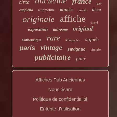
ancienne
france
circa
belle
années
deco
cappiello
automobile
grande
affiche
originale
grand
original
exposition
tourisme
rare
signée
authentique
lithographie
vintage
paris
savignac
chemin
publicitaire
pour
Affiches Pub Anciennes
Nous écrire
Politique de confidentialité
Entente d'utilisation