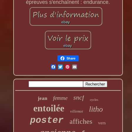
épreuves s'enchaînent : endurance.
Share
sncf
femme
jean
cycles
entoilée
litho
villemot
poster
affiches
vers