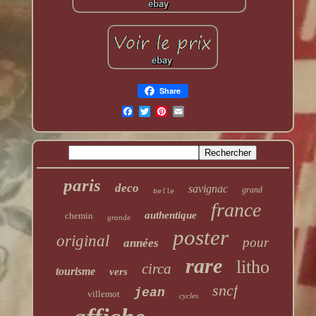
Share
paris
deco
savignac
grand
belle
france
authentique
chemin
grande
poster
original
pour
années
rare
litho
circa
tourisme
vers
sncf
jean
villemot
cycles