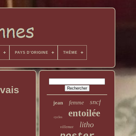
PAYS D'ORIGINE
THÈME
rvais
sncf
femme
jean
entoilée
cycles
litho
villemot