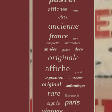
poster
affiches
vers
circa
ancienne
france
belle
cappiello
automobile
années
deco
grande
originale
affiche
grand
exposition
tourisme
original
authentique
rare
lithographie
paris
signée
vintage