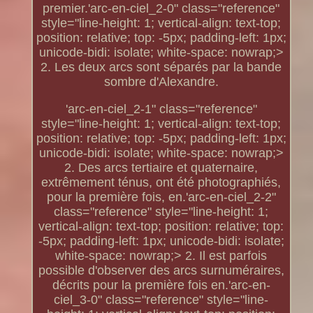
premier.'arc-en-ciel_2-0" class="reference"
style="line-height: 1; vertical-align: text-top;
position: relative; top: -5px; padding-left: 1px;
unicode-bidi: isolate; white-space: nowrap;>
2. Les deux arcs sont séparés par la bande
sombre d'Alexandre.
'arc-en-ciel_2-1" class="reference"
style="line-height: 1; vertical-align: text-top;
position: relative; top: -5px; padding-left: 1px;
unicode-bidi: isolate; white-space: nowrap;>
2. Des arcs tertiaire et quaternaire,
extrêmement ténus, ont été photographiés,
pour la première fois, en.'arc-en-ciel_2-2"
class="reference" style="line-height: 1;
vertical-align: text-top; position: relative; top:
-5px; padding-left: 1px; unicode-bidi: isolate;
white-space: nowrap;> 2. Il est parfois
possible d'observer des arcs surnuméraires,
décrits pour la première fois en.'arc-en-
ciel_3-0" class="reference" style="line-