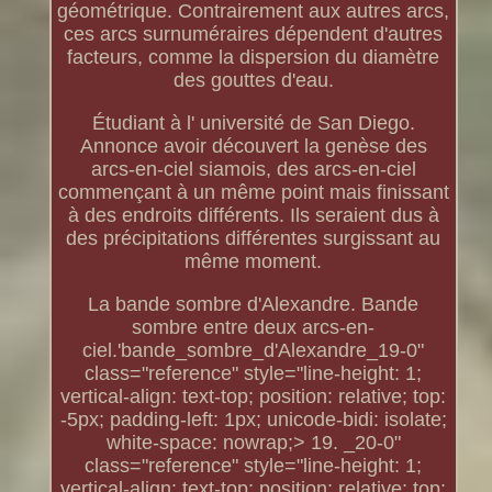
géométrique. Contrairement aux autres arcs,
ces arcs surnuméraires dépendent d'autres
facteurs, comme la dispersion du diamètre
des gouttes d'eau.
Étudiant à l' université de San Diego.
Annonce avoir découvert la genèse des
arcs-en-ciel siamois, des arcs-en-ciel
commençant à un même point mais finissant
à des endroits différents. Ils seraient dus à
des précipitations différentes surgissant au
même moment.
La bande sombre d'Alexandre. Bande
sombre entre deux arcs-en-
ciel.'bande_sombre_d'Alexandre_19-0"
class="reference" style="line-height: 1;
vertical-align: text-top; position: relative; top:
-5px; padding-left: 1px; unicode-bidi: isolate;
white-space: nowrap;> 19. _20-0"
class="reference" style="line-height: 1;
vertical-align: text-top; position: relative; top: