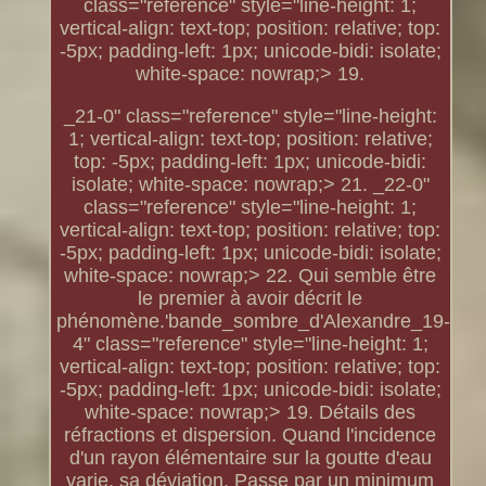
class="reference" style="line-height: 1;
vertical-align: text-top; position: relative; top:
-5px; padding-left: 1px; unicode-bidi: isolate;
white-space: nowrap;> 19.
_21-0" class="reference" style="line-height:
1; vertical-align: text-top; position: relative;
top: -5px; padding-left: 1px; unicode-bidi:
isolate; white-space: nowrap;> 21. _22-0"
class="reference" style="line-height: 1;
vertical-align: text-top; position: relative; top:
-5px; padding-left: 1px; unicode-bidi: isolate;
white-space: nowrap;> 22. Qui semble être
le premier à avoir décrit le
phénomène.'bande_sombre_d'Alexandre_19-
4" class="reference" style="line-height: 1;
vertical-align: text-top; position: relative; top:
-5px; padding-left: 1px; unicode-bidi: isolate;
white-space: nowrap;> 19. Détails des
réfractions et dispersion. Quand l'incidence
d'un rayon élémentaire sur la goutte d'eau
varie, sa déviation. Passe par un minimum