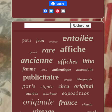
Share
entoilée
pour
jean
grande
affiche
rare
grand
ancienne
litho
affiches
femme
vers
authentique
automobile
publicitaire
lithographie
cycles
paris
original
circa
signée
exposition
années
tourisme
originale
france
chemin
vintage