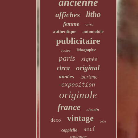
ancienne
litho
affiches
femme
vers
authentique
automobile
publicitaire
lithographie
cycles
paris
signée
original
circa
années
tourisme
exposition
originale
france
chemin
vintage
deco
belle
sncf
cappiello
savignac