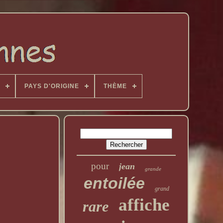
PAYS D'ORIGINE
THÈME
pour
jean
grande
entoilée
grand
affiche
rare