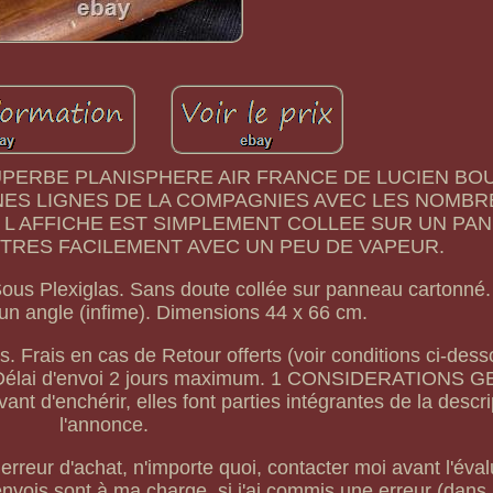
er. SUPERBE PLANISPHERE AIR FRANCE DE LUCIEN B
NNES LIGNES DE LA COMPAGNIES AVEC LES NOMB
 L AFFICHE EST SIMPLEMENT COLLEE SUR UN PA
 TRES FACILEMENT AVEC UN PEU DE VAPEUR.
 Plexiglas. Sans doute collée sur panneau cartonné. 
 un angle (infime). Dimensions 44 x 66 cm.
s. Frais en cas de Retour offerts (voir conditions ci-des
ns. Délai d'envoi 2 jours maximum. 1 CONSIDERATIONS
 d'enchérir, elles font parties intégrantes de la descri
l'annonce.
rreur d'achat, n'importe quoi, contacter moi avant l'évalu
envois sont à ma charge, si j'ai commis une erreur (dans 