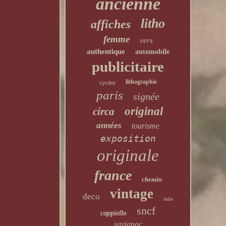
ancienne
litho
affiches
femme
vers
authentique
automobile
publicitaire
lithographie
cycles
paris
signée
original
circa
années
tourisme
exposition
originale
france
chemin
vintage
deco
belle
sncf
cappiello
savignac