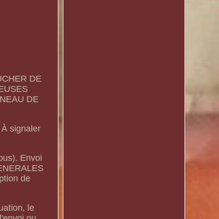
OUCHER DE
REUSES
NNEAU DE
À signaler
sous). Envoi
 GENERALES
ption de
ation, le
l'envoi ou