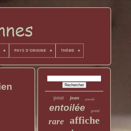
PAYS D'ORIGINE
THÈME
ien
pour
jean
grande
entoilée
grand
affiche
rare