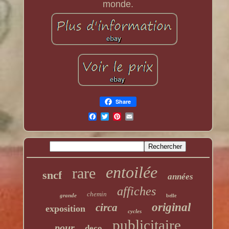
monde.
Share
entoilée
rare
sncf
années
affiches
chemin
grande
belle
original
circa
exposition
cycles
publicitaire
pour
deco