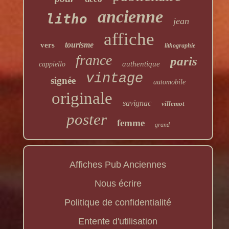
ancienne
litho
jean
affiche
tourisme
vers
lithographie
france
paris
authentique
cappiello
vintage
signée
automobile
originale
savignac
villemot
poster
femme
grand
Affiches Pub Anciennes
Nous écrire
Politique de confidentialité
Entente d'utilisation