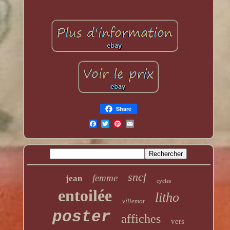
Share
sncf
femme
jean
cycles
entoilée
litho
villemot
poster
affiches
vers