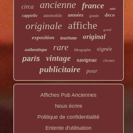
ancienne
france
circa
belle
années
deco
cappiello
automobile
grande
affiche
originale
grand
original
exposition
tourisme
rare
signée
authentique
lithographie
vintage
paris
savignac
chemin
publicitaire
pour
Affiches Pub Anciennes
Nous écrire
Politique de confidentialité
Entente d'utilisation