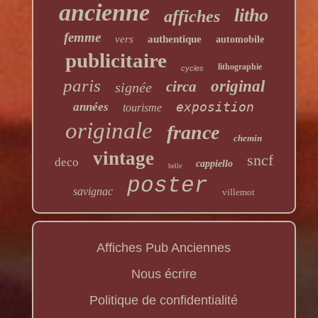
ancienne
litho
affiches
femme
vers
authentique
automobile
publicitaire
lithographie
cycles
paris
original
circa
signée
exposition
années
tourisme
originale
france
chemin
vintage
sncf
deco
cappiello
belle
poster
savignac
villemot
Affiches Pub Anciennes
Nous écrire
Politique de confidentialité