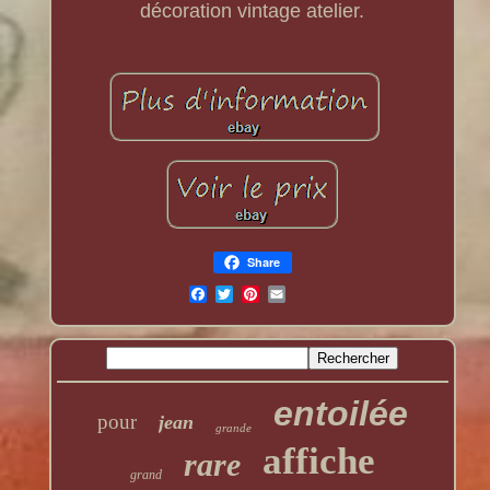
décoration vintage atelier.
Share
entoilée
pour
jean
grande
affiche
rare
grand