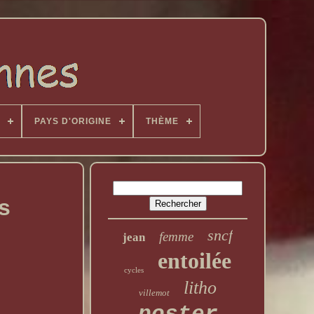
PAYS D'ORIGINE
THÈME
s
sncf
femme
jean
entoilée
cycles
litho
villemot