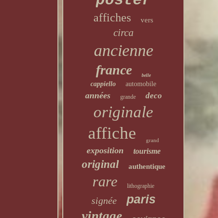
poster
affiches
vers
circa
ancienne
france
belle
cappiello
automobile
années
deco
grande
originale
affiche
grand
exposition
tourisme
original
authentique
rare
lithographie
paris
signée
vintage