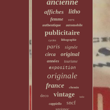
ancienne
litho
affiches
femme
vers
authentique
automobile
publicitaire
lithographie
cycles
paris
signée
original
circa
années
tourisme
exposition
originale
france
chemin
vintage
deco
belle
sncf
cappiello
savignac