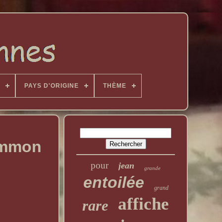
PAYS D'ORIGINE
THÈME
Common
pour
jean
grande
entoilée
grand
affiche
rare