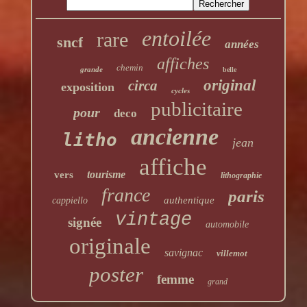
entoilée
rare
sncf
années
affiches
chemin
grande
belle
original
circa
exposition
cycles
publicitaire
pour
deco
ancienne
litho
jean
affiche
tourisme
vers
lithographie
france
paris
authentique
cappiello
vintage
signée
automobile
originale
savignac
villemot
poster
femme
grand