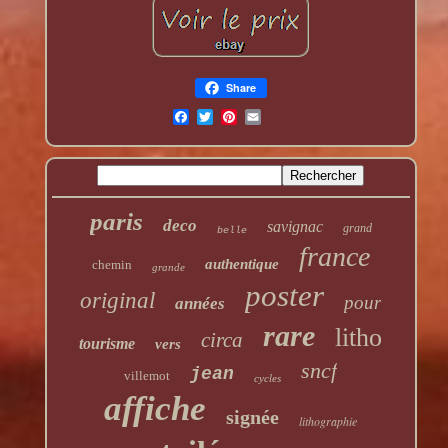
Share
paris
deco
savignac
grand
belle
france
authentique
chemin
grande
poster
original
pour
années
rare
litho
circa
tourisme
vers
sncf
jean
villemot
cycles
affiche
signée
lithographie