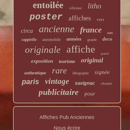
entoilée
litho
villemot
poster
affiches
vers
ancienne
france
circa
belle
années
deco
cappiello
automobile
grande
affiche
originale
grand
original
exposition
tourisme
rare
signée
authentique
lithographie
vintage
paris
savignac
chemin
publicitaire
pour
Affiches Pub Anciennes
Nous écrire