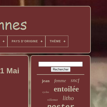
PAYS D'ORIGINE
THÈME
1 Mai
sncf
femme
jean
entoilée
cycles
litho
villemot