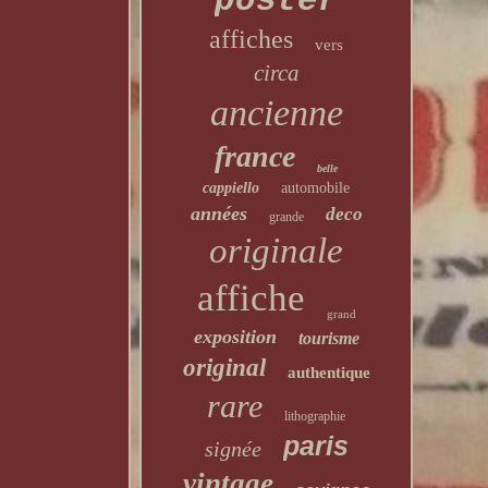
poster
affiches
vers
circa
ancienne
france
belle
cappiello
automobile
années
deco
grande
originale
affiche
grand
exposition
tourisme
original
authentique
rare
lithographie
paris
signée
vintage