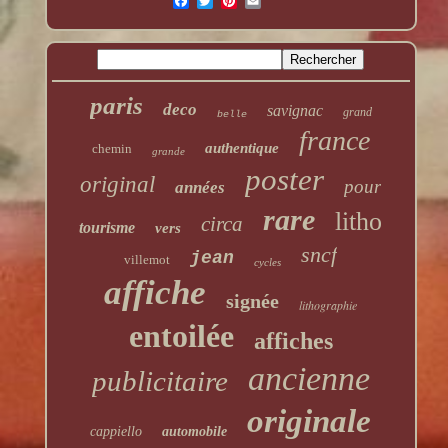
paris
deco
savignac
grand
belle
france
authentique
chemin
grande
poster
original
pour
années
rare
litho
circa
tourisme
vers
sncf
jean
villemot
cycles
affiche
signée
lithographie
entoilée
affiches
ancienne
publicitaire
originale
cappiello
automobile