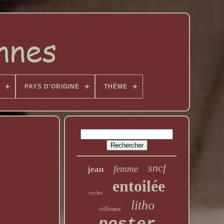
PAYS D'ORIGINE
THÈME
sncf
femme
jean
entoilée
cycles
litho
villemot