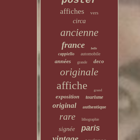
poster
affiches
vers
circa
ancienne
france
belle
cappiello
automobile
années
deco
grande
originale
affiche
grand
exposition
tourisme
original
authentique
rare
lithographie
paris
signée
vintage