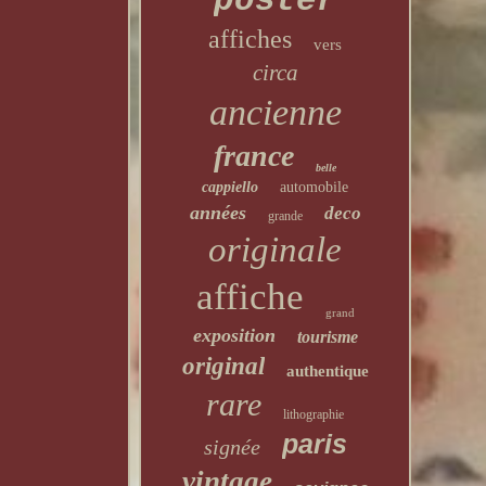
poster
affiches
vers
circa
ancienne
france
belle
cappiello
automobile
années
deco
grande
originale
affiche
grand
exposition
tourisme
original
authentique
rare
lithographie
paris
signée
vintage