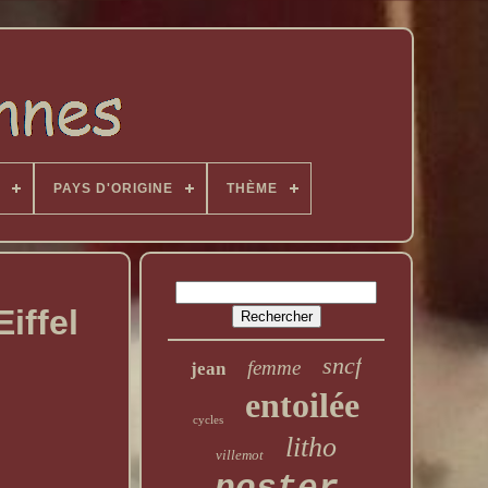
PAYS D'ORIGINE
THÈME
iffel
sncf
femme
jean
entoilée
cycles
litho
villemot