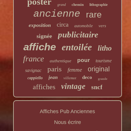
poster
chemin
grand
lithographie
ancienne
rare
circa
exposition
vers
automobile
publicitaire
signée
affiche
entoilée
litho
france
pour
tourisme
authentique
paris
original
femme
savignac
jean
deco
cappiello
villemot
grande
vintage
affiches
sncf
Affiches Pub Anciennes
Nous écrire