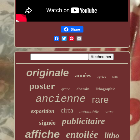
Share
originale
années
cycles
belle
poster
chemin
grand
lithographie
ancienne
rare
circa
exposition
vers
automobile
publicitaire
signée
affiche
entoilée
litho