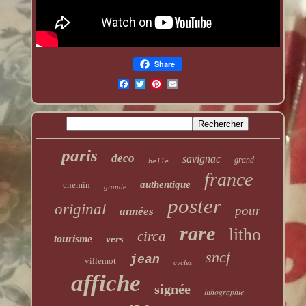
Share
paris
deco
savignac
grand
belle
france
authentique
chemin
grande
poster
original
pour
années
rare
litho
circa
tourisme
vers
sncf
jean
villemot
cycles
affiche
signée
lithographie