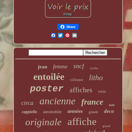
Share
sncf
femme
jean
cycles
entoilée
litho
villemot
poster
affiches
vers
ancienne
france
circa
belle
années
deco
cappiello
automobile
grande
affiche
originale
grand