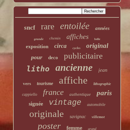
entoilée
rare
sncf
années
affiches
chemin
grande
belle
original
circa
exposition
cycles
publicitaire
pour
deco
ancienne
litho
jean
affiche
tourisme
vers
lithographie
france
paris
authentique
cappiello
vintage
signée
automobile
originale
savignac
villemot
poster
femme
grand