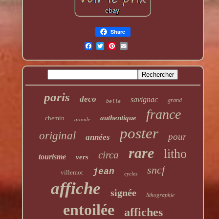
Share
paris
deco
savignac
grand
belle
france
authentique
chemin
grande
poster
original
pour
années
rare
litho
circa
tourisme
vers
sncf
jean
villemot
cycles
affiche
signée
lithographie
entoilée
affiches