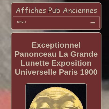
MENU
Exceptionnel
Panonceau La Grande
Lunette Exposition
Universelle Paris 1900