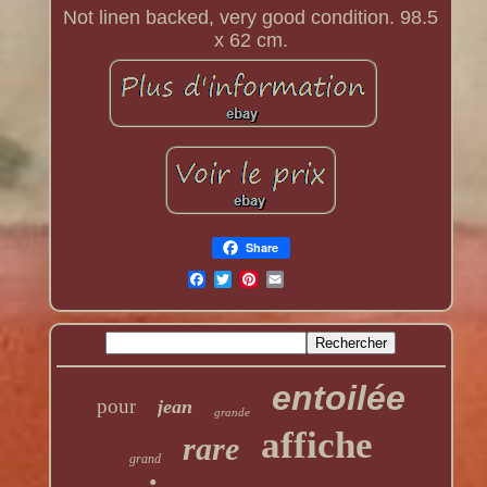
Not linen backed, very good condition. 98.5
x 62 cm.
Share
entoilée
pour
jean
grande
affiche
rare
grand