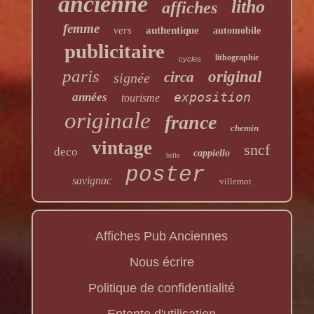
ancienne
litho
affiches
femme
vers
authentique
automobile
publicitaire
lithographie
cycles
paris
original
circa
signée
exposition
années
tourisme
originale
france
chemin
vintage
sncf
deco
cappiello
belle
poster
savignac
villemot
Affiches Pub Anciennes
Nous écrire
Politique de confidentialité