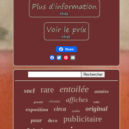
Share
entoilée
rare
sncf
années
affiches
chemin
grande
belle
original
circa
exposition
cycles
publicitaire
pour
deco