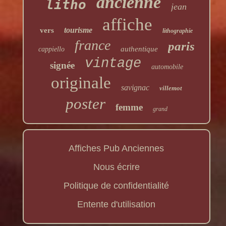
ancienne
litho
jean
affiche
tourisme
vers
lithographie
france
paris
authentique
cappiello
vintage
signée
automobile
originale
savignac
villemot
poster
femme
grand
Affiches Pub Anciennes
Nous écrire
Politique de confidentialité
Entente d'utilisation