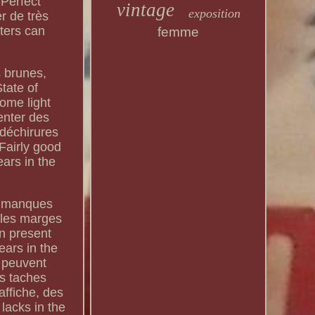
Perfect"
vintage
exposition
r de très
ters can
femme
s brunes,
tate of
some light
enter des
 déchirures
Fairly good
ears in the
ts manques
 les marges
an present
ears in the
s peuvent
es taches
affiche, des
lacks in the