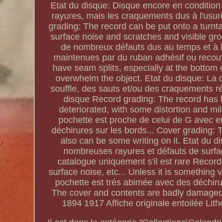
Etat du disque: Disque encore en condition 
rayures, mais les craquements dus à l'usure
grading: The record can be put onto a turntab
surface noise and scratches and visible gr
de nombreux défauts dus au temps et à l'
maintenues par du ruban adhésif ou recouv
have seam splits, especially at the bottom or
overwhelm the object. Etat du disque: La q
souffle, des sauts et/ou des craquements ré
disque Record grading: The record has 
deteriorated, with some distortion and mil
pochette est proche de celui de G avec en
déchirures sur les bords... Cover grading: 
also can be some writing on it. Etat du d
nombreuses rayures et défauts de surfac
catalogue uniquement s'il est rare Record
surface noise, etc... Unless it is something ve
pochette est trés abimée avec des déchiru
The cover and contents are badly damaged
1894 1917 Affiche originale entoilée Lit