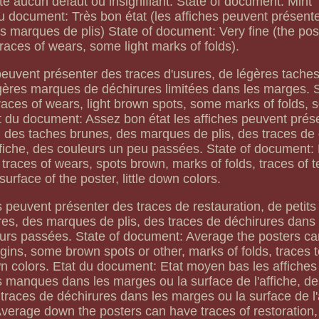
 aucun défaut ou insignifiant. State of document: Mint "
u document: Très bon état (les affiches peuvent présente
s marques de plis) State of document: Very fine (the pos
traces of wears, some light marks of folds).
peuvent présenter des traces d'usures, de légères tache
ères marques de déchirures limitées dans les marges. S
aces of wears, light brown spots, some marks of folds, 
at du document: Assez bon état les affiches peuvent prés
s, des taches brunes, des marques de plis, des traces de
fiche, des couleurs un peu passées. State of document: 
 traces of wears, spots brown, marks of folds, traces of t
urface of the poster, little down colors.
s peuvent présenter des traces de restauration, de peti
es, des marques de plis, des traces de déchirures dans
leurs passées. State of document: Average the posters c
rgins, some brown spots or other, marks of folds, traces t
wn colors. Etat du document: Etat moyen bas les affiche
s manques dans les marges ou la surface de l'affiche, d
traces de déchirures dans les marges ou la surface de l'
Average down the posters can have traces of restoration, 