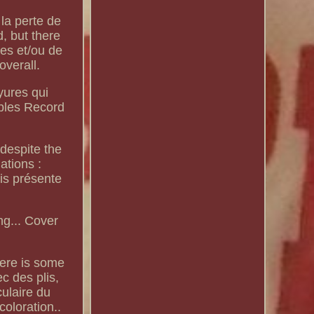
la perte de
, but there
tes et/ou de
overall.
yures qui
ibles Record
despite the
ations :
ais présente
ng... Cover
here is some
c des plis,
ulaire du
coloration..