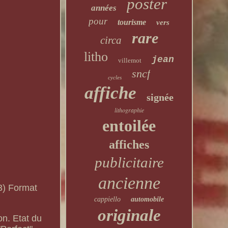
poster
années
pour
tourisme
vers
rare
circa
litho
jean
villemot
sncf
cycles
affiche
signée
lithographie
entoilée
affiches
publicitaire
ancienne
3) Format
cappiello
automobile
originale
on. Etat du