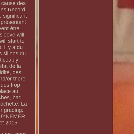
à cause des
bles Record
 significant
 présentant
vent être
leeve will
ll start to
 il y a du
 sillons du
ticeably
état de la
dité, des
nd/or there
 des trop
place au
tches, bad
 pochette: La
r grading:
 "GUYNEMER
et 2015.