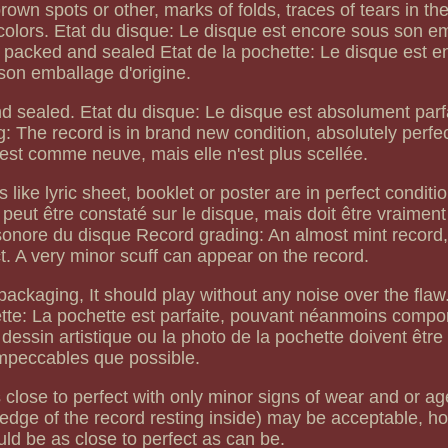
rown spots or other, marks of folds, traces of tears in th
d colors. Etat du disque: Le disque est encore sous son e
ll packed and sealed Etat de la pochette: Le disque est 
son emballage d'origine.
and sealed. Etat du disque: Le disque est absolument par
g: The record is in brand new condition, absolutely perfec
est comme neuve, mais elle n'est plus scellée.
ike lyric sheet, booklet or poster are in perfect conditio
 peut être constaté sur le disque, mais doit être vraiment
é sonore du disque Record grading: An almost mint record, 
ct. A very minor scuff can appear on the record.
 packaging, It should play without any noise over the flaw
ette: La pochette est parfaite, pouvant néanmoins compor
dessin artistique ou la photo de la pochette doivent être
mpeccables que possible.
close to perfect with only minor signs of wear and or ag
 edge of the record resting inside) may be acceptable, h
ld be as close to perfect as can be.