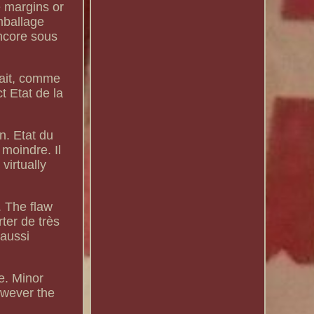
e margins or
mballage
encore sous
fait, comme
t Etat de la
n. Etat du
 moindre. Il
virtually
. The flaw
ter de très
 aussi
e. Minor
owever the