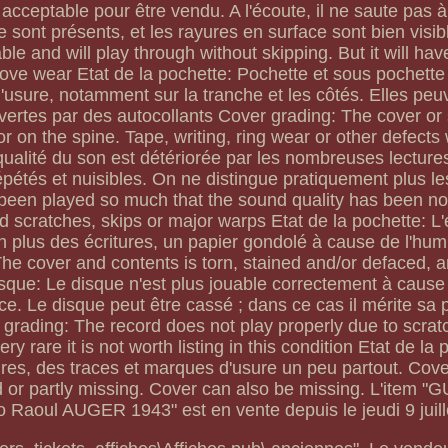
acceptable pour être vendu. A l'écoute, il ne saute pas 
 sont présents, et les rayures en surface sont bien visi
le and will play through without skipping. But it will have
oove wear Etat de la pochette: Pochette et sous pochette
usure, notamment sur la tranche et les côtés. Elles peu
ertes par des autocollants Cover grading: The cover or s
 on the spine. Tape, writing, ring wear or other defects wi
ualité du son est détériorée par les nombreuses lectures,
pétés et nuisibles. On ne distingue pratiquement plus les
been played so much that the sound quality has been no
d scratches, skips or major warps Etat de la pochette: L'
 plus des écritures, un papier gondolé à cause de l'humi
The cover and contents is torn, stained and/or defaced, a
isque: Le disque n'est plus jouable correctement à cause
e. Le disque peut être cassé ; dans ce cas il mérite sa 
 grading: The record does not play properly due to scra
ry rare it is not worth listing in this condition Etat de la
res, des traces et marques d'usure un peu partout. Cove
 or partly missing. Cover can also be missing. L'item
ho Raoul AUGER 1943" est en vente depuis le jeudi 9 juill