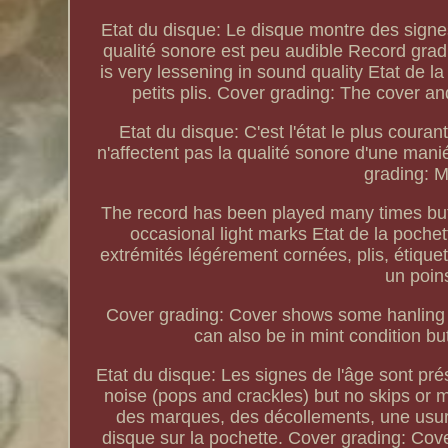
Etat du disque: Le disque montre des signe
qualité sonore est peu audible Record gra
is very lessening in sound quality Etat de l
petits plis. Cover grading: The cover an
Etat du disque: C'est l'état le plus cour
n'affectent pas la qualité sonore d'une man
grading: M
The record has been played many times but 
occasional light marks Etat de la poche
extrémités légérement cornées, plis, étiquett
un poin
Cover grading: Cover shows some hanling im
can also be in mint condition bu
Etat du disque: Les signes de l'âge sont pr
noise (pops and crackles) but no skips or m
des marques, des décollements, une usure
disque sur la pochette. Cover grading: Cover 