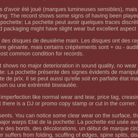
s d'avoir été joué (marques lumineuses sensibles), mais 
ding: The record shows some signs of having been played
a pochette: La pochette peut avoir quelques traces discrè
d packaging might have slight wear but excellent aspect 
ant des disques de deuxième main. Les disques ont des ra
iére génante, mais certains crépitements sont + ou - aud
ost common condition for records.
shows no major deterioration in sound quality, no wear 
tte: La pochette présente des signes évidents de manipul
e de prix. Il se peut aussi qu'elle soit en parfaite état m
son ou une extrémité biseautée.
perfection like normal wear and tear, price tag, creasi
t there is a DJ or promo copy stamp or cut in the corner.
ésents. You can notice some clear wear on the surface, t
ajor warps Etat de la pochette: La pochette est usée ave
 des bords, des décolorations, un début de marque circ
suffers from folding, scuffing of edges, spine splits, dis