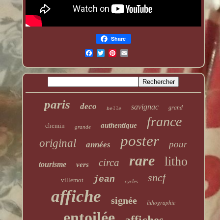
Share
paris
deco
savignac
grand
belle
france
authentique
chemin
grande
poster
original
pour
années
rare
litho
circa
tourisme
vers
sncf
jean
villemot
cycles
affiche
signée
lithographie
entoilée