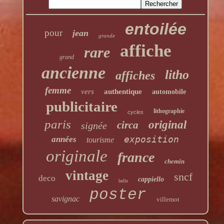
entoilée
pour
jean
grande
affiche
rare
grand
ancienne
litho
affiches
femme
vers
authentique
automobile
publicitaire
lithographie
cycles
paris
original
circa
signée
exposition
années
tourisme
originale
france
chemin
vintage
sncf
deco
cappiello
belle
poster
savignac
villemot