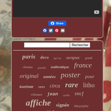
Share
paris
deco
savignac
grand
belle
france
authentique
chemin
grande
poster
original
pour
années
rare
litho
circa
tourisme
vers
sncf
jean
villemot
cycles
affiche
signée
lithographie