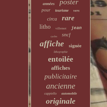
poster
années
pour
tourisme
vers
rare
circa
litho
jean
villemot
sncf
cycles
affiche
signée
lithographie
entoilée
affiches
publicitaire
ancienne
cappiello
automobile
originale