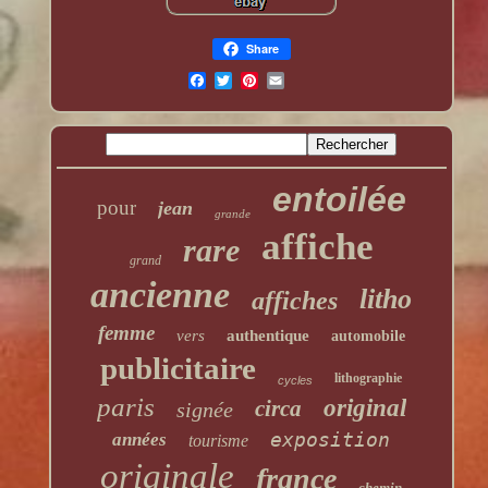
Share
entoilée
pour
jean
grande
affiche
rare
grand
ancienne
litho
affiches
femme
vers
authentique
automobile
publicitaire
lithographie
cycles
paris
original
circa
signée
exposition
années
tourisme
originale
france
chemin