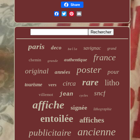
Share
paris
deco
savignac
grand
belle
france
authentique
chemin
grande
poster
original
pour
années
rare
litho
circa
tourisme
vers
sncf
jean
villemot
cycles
affiche
signée
lithographie
entoilée
affiches
ancienne
publicitaire