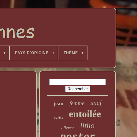
PAYS D'ORIGINE
THÈME
sncf
femme
jean
entoilée
cycles
litho
villemot