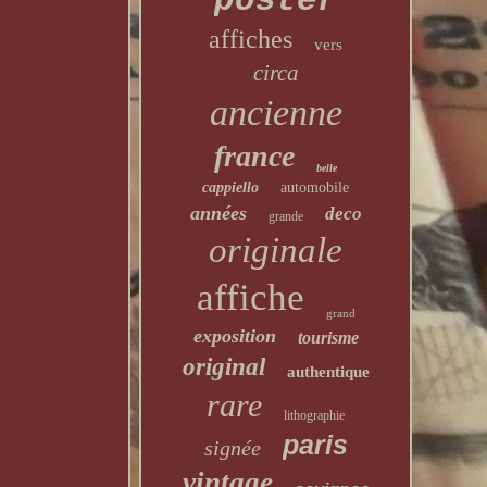
poster
affiches
vers
circa
ancienne
france
belle
cappiello
automobile
années
deco
grande
originale
affiche
grand
exposition
tourisme
original
authentique
rare
lithographie
paris
signée
vintage