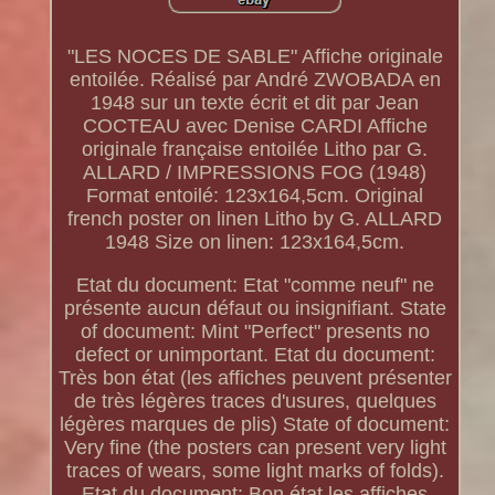
"LES NOCES DE SABLE" Affiche originale
entoilée. Réalisé par André ZWOBADA en
1948 sur un texte écrit et dit par Jean
COCTEAU avec Denise CARDI Affiche
originale française entoilée Litho par G.
ALLARD / IMPRESSIONS FOG (1948)
Format entoilé: 123x164,5cm. Original
french poster on linen Litho by G. ALLARD
1948 Size on linen: 123x164,5cm.
Etat du document: Etat "comme neuf" ne
présente aucun défaut ou insignifiant. State
of document: Mint "Perfect" presents no
defect or unimportant. Etat du document:
Très bon état (les affiches peuvent présenter
de très légères traces d'usures, quelques
légères marques de plis) State of document:
Very fine (the posters can present very light
traces of wears, some light marks of folds).
Etat du document: Bon état les affiches