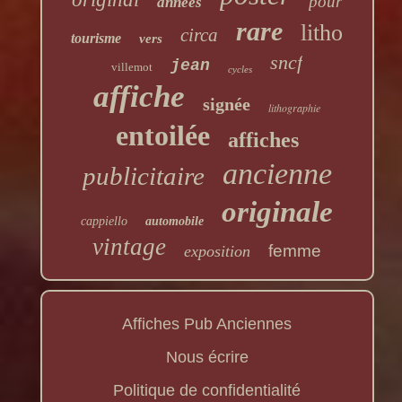
pour
années
rare
litho
circa
tourisme
vers
sncf
jean
villemot
cycles
affiche
signée
lithographie
entoilée
affiches
ancienne
publicitaire
originale
cappiello
automobile
vintage
femme
exposition
Affiches Pub Anciennes
Nous écrire
Politique de confidentialité