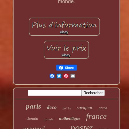
monde.
Share
paris
deco
savignac
grand
belle
france
authentique
chemin
grande
poster
original