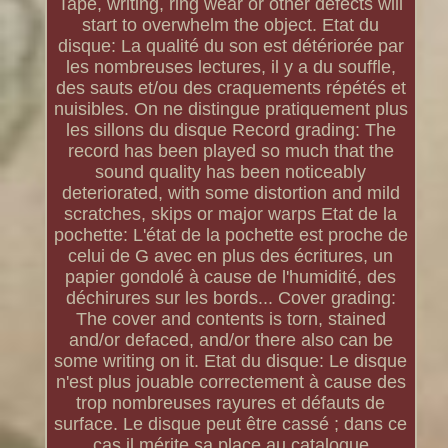
Tape, writing, ring wear or other defects will
start to overwhelm the object. Etat du
disque: La qualité du son est détériorée par
les nombreuses lectures, il y a du souffle,
des sauts et/ou des craquements répétés et
nuisibles. On ne distingue pratiquement plus
les sillons du disque Record grading: The
record has been played so much that the
sound quality has been noticeably
deteriorated, with some distortion and mild
scratches, skips or major warps Etat de la
pochette: L'état de la pochette est proche de
celui de G avec en plus des écritures, un
papier gondolé à cause de l'humidité, des
déchirures sur les bords... Cover grading:
The cover and contents is torn, stained
and/or defaced, and/or there also can be
some writing on it. Etat du disque: Le disque
n'est plus jouable correctement à cause des
trop nombreuses rayures et défauts de
surface. Le disque peut être cassé ; dans ce
cas il mérite sa place au catalogue