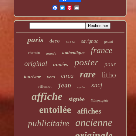
paris
deco
savignac
grand
belle
france
authentique
chemin
grande
poster
original
pour
années
rare
litho
circa
tourisme
vers
sncf
jean
villemot
cycles
affiche
signée
lithographie
entoilée
affiches
ancienne
publicitaire
originale