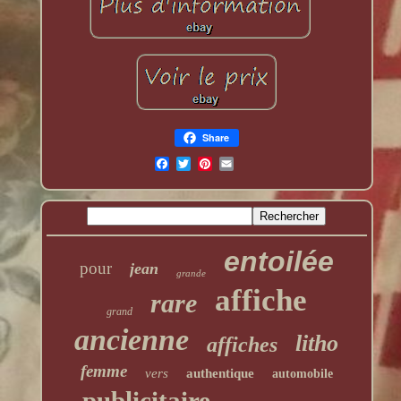
Share
entoilée
pour
jean
grande
affiche
rare
grand
ancienne
litho
affiches
femme
vers
authentique
automobile
publicitaire