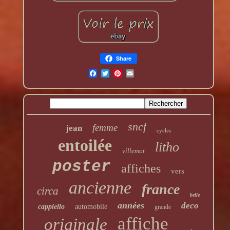
Share
sncf
femme
jean
cycles
entoilée
litho
villemot
poster
affiches
vers
ancienne
france
circa
belle
années
deco
cappiello
automobile
grande
affiche
originale