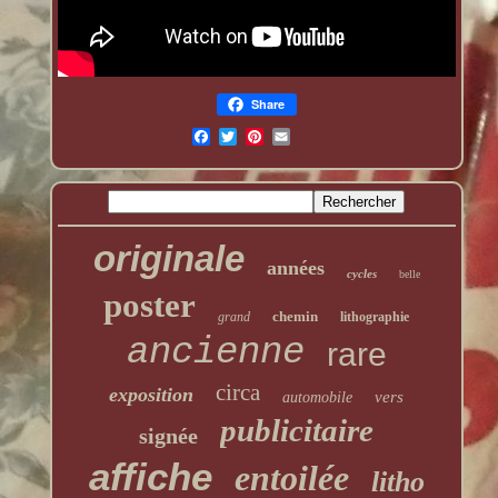
Share
originale
années
cycles
belle
poster
chemin
grand
lithographie
ancienne
rare
circa
exposition
vers
automobile
publicitaire
signée
affiche
entoilée
litho