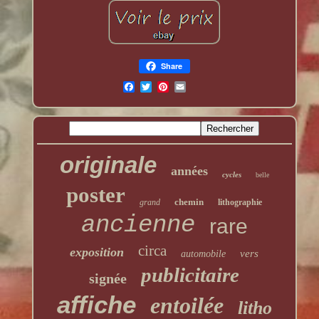
Share
originale
années
cycles
belle
poster
chemin
grand
lithographie
ancienne
rare
circa
exposition
vers
automobile
publicitaire
signée
affiche
entoilée
litho