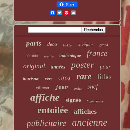
Share
paris
deco
savignac
grand
belle
france
authentique
chemin
grande
poster
original
pour
années
rare
litho
circa
tourisme
vers
sncf
jean
villemot
cycles
affiche
signée
lithographie
entoilée
affiches
ancienne
publicitaire