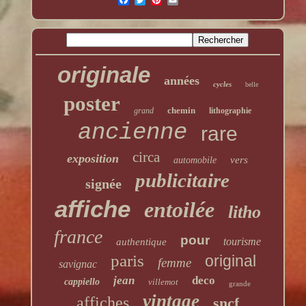
originale
années
cycles
belle
poster
chemin
grand
lithographie
ancienne
rare
circa
exposition
vers
automobile
publicitaire
signée
affiche
entoilée
litho
france
pour
tourisme
authentique
paris
original
femme
savignac
jean
deco
cappiello
villemot
grande
vintage
affiches
sncf