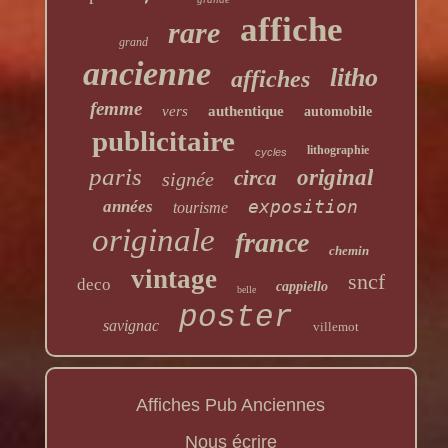
affiche
rare
grand
ancienne
litho
affiches
femme
vers
authentique
automobile
publicitaire
lithographie
cycles
paris
original
circa
signée
exposition
années
tourisme
originale
france
chemin
vintage
sncf
deco
cappiello
belle
poster
savignac
villemot
Affiches Pub Anciennes
Nous écrire