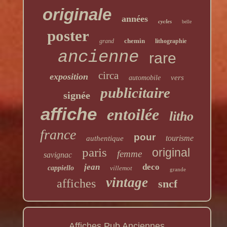
originale
années
cycles
belle
poster
chemin
grand
lithographie
ancienne
rare
circa
exposition
vers
automobile
publicitaire
signée
affiche
entoilée
litho
france
pour
tourisme
authentique
paris
original
femme
savignac
jean
deco
cappiello
villemot
grande
vintage
affiches
sncf
Affiches Pub Anciennes