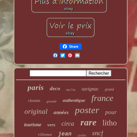
Share
paris
deco
savignac
grand
belle
france
authentique
chemin
grande
poster
original
pour
années
rare
litho
circa
tourisme
vers
sncf
jean
villemot
cycles